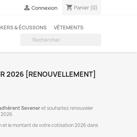
shopping_cart

Panier
(0)
Connexion
CKERS & ÉCUSSONS
VÊTEMENTS

R 2026 [RENOUVELLEMENT]
 adhérent Sevener
et souhaitez renouveler
 2026.
n et le montant de votre cotisation 2026 dans