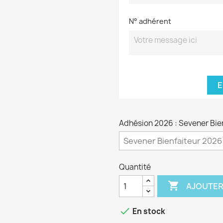
N° adhérent
E
Adhésion 2026 : Sevener Bie
Quantité

AJOUTER

En stock