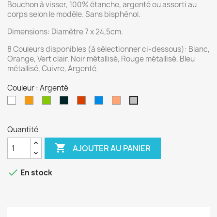
Bouchon à visser, 100% étanche, argenté ou assorti au
corps selon le modèle. Sans bisphénol.
Dimensions: Diamètre 7 x 24,5cm.
8 Couleurs disponibles (à sélectionner ci-dessous): Blanc,
Orange, Vert clair, Noir métallisé, Rouge métallisé, Bleu
métallisé, Cuivre, Argenté.
Couleur : Argenté
Blanc
Orange
Vert
Noir
Rouge
Bleu
Cuivre
Argenté
clair
métallisé
métallisé
métallisé
Quantité

AJOUTER AU PANIER

En stock