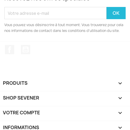
Vous pouvez vous désinscrire à tout moment. Vous trouverez pour cela
nos informations de contact dans les conditions d'utilisation du site.
Facebook
YouTube
PRODUITS

SHOP SEVENER

VOTRE COMPTE

INFORMATIONS
keyboard_arrow_down