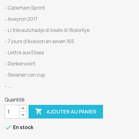
- Caterham Sprint
- Aveyron 2017
- Li trévautchadje di bwés di Walonîye
- 7 jours d'évasion en seven 165
- Lettre aux Elises
- Donkervoort
- Sevener can cup
- ...
Quantité

AJOUTER AU PANIER

En stock